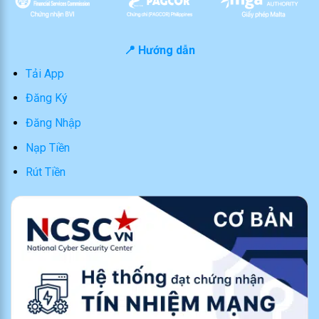
📍 Hướng dẫn
Tải App
Đăng Ký
Đăng Nhập
Nạp Tiền
Rút Tiền