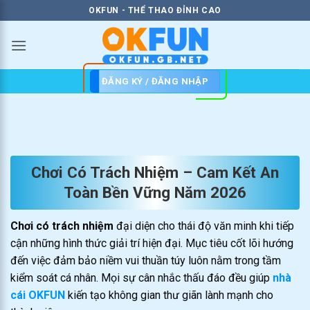
Bỏ
OKFUN - THỂ THAO ĐỈNH CAO
qua
nội
dung
ĐĂNG KÝ / ĐĂNG NHẬP
Chơi Có Trách Nhiệm – Cam Kết An
Toàn Bền Vững Năm 2026
Chơi có trách nhiệm
đại diện cho thái độ văn minh khi tiếp
cận những hình thức giải trí hiện đại. Mục tiêu cốt lõi hướng
đến việc đảm bảo niềm vui thuần túy luôn nằm trong tầm
kiểm soát cá nhân. Mọi sự cân nhắc thấu đáo đều giúp
nhà
cái OKFUN
kiến tạo không gian thư giãn lành mạnh cho