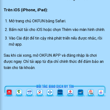
Trên iOS (iPhone, iPad):
Mở trang chủ OKFUN bằng Safari.
Bấm nút tải cho iOS hoặc chọn Thêm vào màn hình chính.
Vào Cài đặt để tin cậy nhà phát triển nếu được nhắc, rồi
mở app.
Sau khi cài xong, mở OKFUN APP và đăng nhập là chơi
được ngay. Chỉ tải app từ địa chỉ chính thức để đảm bảo an
toàn cho tài khoản.