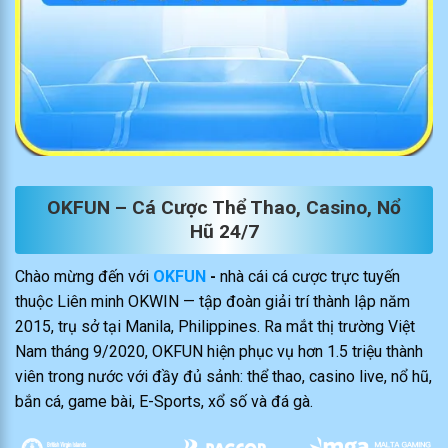
OKFUN – Cá Cược Thể Thao, Casino, Nổ
Hũ 24/7
Chào mừng đến với
OKFUN
-
nhà cái cá cược trực tuyến
thuộc Liên minh OKWIN — tập đoàn giải trí thành lập năm
2015, trụ sở tại Manila, Philippines. Ra mắt thị trường Việt
Nam tháng 9/2020, OKFUN hiện phục vụ hơn 1.5 triệu thành
viên trong nước với đầy đủ sảnh: thể thao, casino live, nổ hũ,
bắn cá, game bài, E-Sports, xổ số và đá gà.