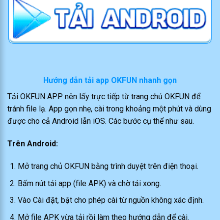
Hướng dẫn tải app OKFUN nhanh gọn
Tải OKFUN APP nên lấy trực tiếp từ trang chủ OKFUN để
tránh file lạ. App gọn nhẹ, cài trong khoảng một phút và dùng
được cho cả Android lẫn iOS. Các bước cụ thể như sau.
Trên Android:
Mở trang chủ OKFUN bằng trình duyệt trên điện thoại.
Bấm nút tải app (file APK) và chờ tải xong.
Vào Cài đặt, bật cho phép cài từ nguồn không xác định.
Mở file APK vừa tải rồi làm theo hướng dẫn để cài.