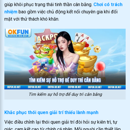
giúp khôi phục trạng thái tinh thần cân bằng.
Chơi có trách
nhiệm
bao gồm việc chủ động kết nối chuyên gia khi đối
mặt với thử thách khó khăn.
Tìm kiếm sự hỗ trợ để duy trì cân bằng
Khắc phục thói quen giải trí thiếu lành mạnh
Việc điều chỉnh lại thói quen giải trí đòi hỏi sự kiên trì, tự
giác, cam kết cao từ chính cá nhân. Mỗi người cần thiết lập